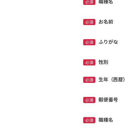
職種名
必須
お名前
必須
ふりがな
必須
性別
必須
生年（西暦）
必須
郵便番号
必須
職種名
必須